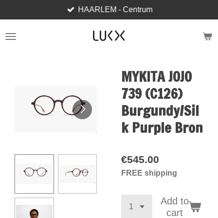
HAARLEM - Centrum
Skip
to
main
content
MYKITA JOJO
739 (C126)
Burgundy/Sil
k Purple Bron
€545.00
FREE shipping
Add to
cart