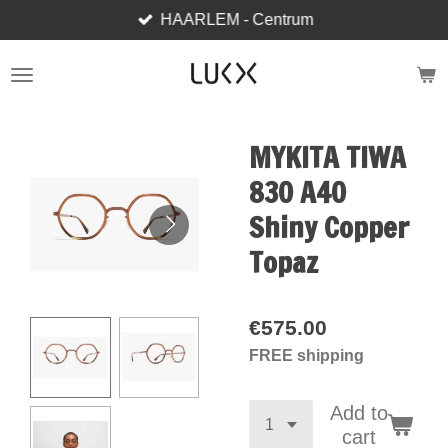
HAARLEM - Centrum
Skip
to
main
content
MYKITA TIWA
830 A40
Shiny Copper
Topaz
€575.00
FREE shipping
Add to
cart