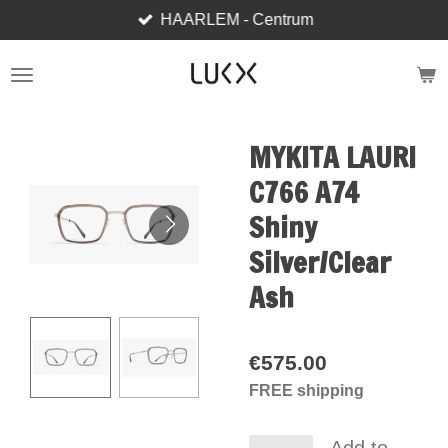
HAARLEM - Centrum
Skip
to
main
content
MYKITA LAURI
C766 A74
Shiny
Silver/Clear
Ash
€575.00
FREE shipping