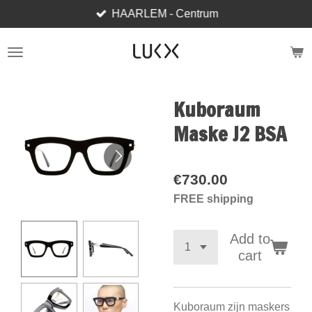
HAARLEM - Centrum
Skip
to
main
content
Kuboraum
Maske J2 BSA
€730.00
FREE shipping
Add to
cart
Kuboraum zijn maskers