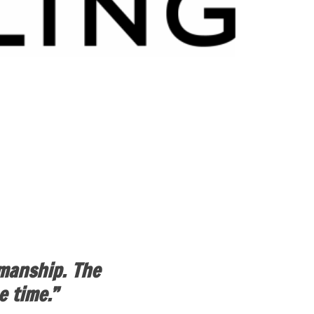
smanship. The
e time.”