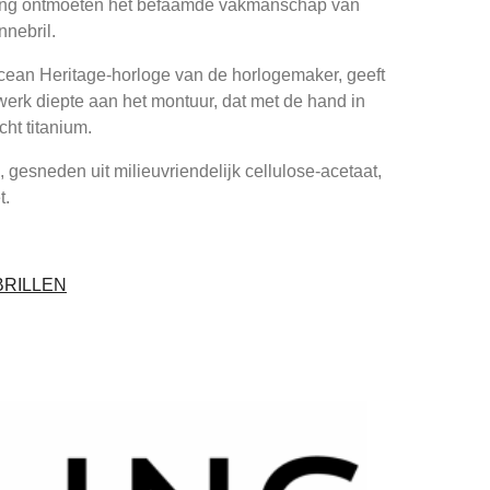
ling ontmoeten het befaamde vakmanschap van
nnebril.
cean Heritage-horloge van de horlogemaker, geeft
werk diepte aan het montuur, dat met de hand in
cht titanium.
 gesneden uit milieuvriendelijk cellulose-acetaat,
t.
BRILLEN