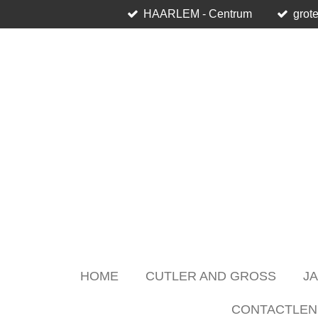
HAARLEM - Centrum
grote
Skip
to
main
content
HOME
CUTLER AND GROSS
J
CONTACTLEN