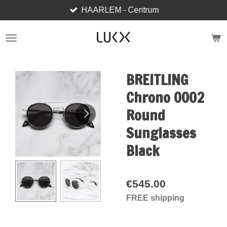
HAARLEM - Centrum
Skip
to
main
content
BREITLING
Chrono 0002
Round
Sunglasses
Black
€545.00
FREE shipping