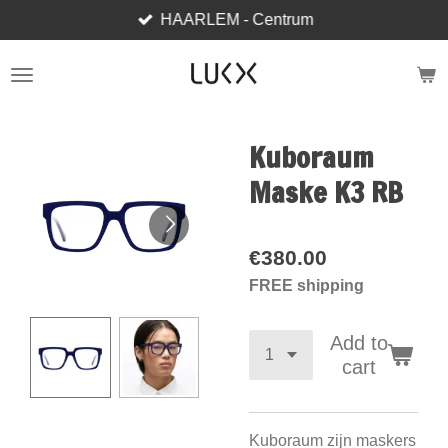
HAARLEM - Centrum
Skip
to
main
content
Kuboraum
Maske K3 RB
€380.00
FREE shipping
Add to
cart
Kuboraum zijn maskers