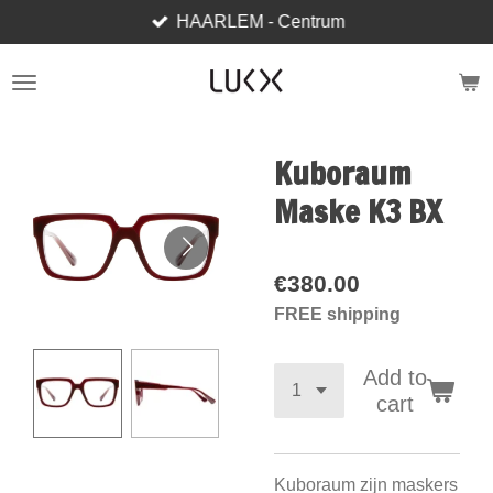
HAARLEM - Centrum
Skip
to
main
content
Kuboraum
Maske K3 BX
€380.00
FREE shipping
Add to
cart
Kuboraum zijn maskers