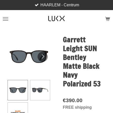
HAARLEM - Centrum
Skip
to
main
content
Garrett
Leight SUN
Bentley
Matte Black
Navy
Polarized 53
€390.00
FREE shipping