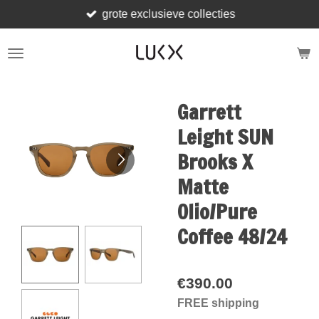
grote exclusieve collecties
Skip
to
main
content
Garrett
Leight SUN
Brooks X
Matte
Olio/Pure
Coffee 48/24
€390.00
FREE shipping