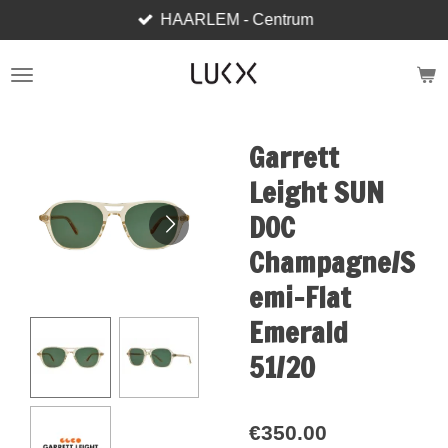
HAARLEM - Centrum
Skip
to
main
content
Garrett
Leight SUN
DOC
Champagne/S
emi-Flat
Emerald
51/20
€350.00