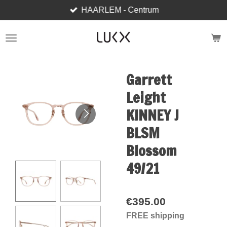
HAARLEM - Centrum
Skip
to
main
content
Garrett
Leight
KINNEY J
BLSM
Blossom
49/21
€395.00
FREE shipping