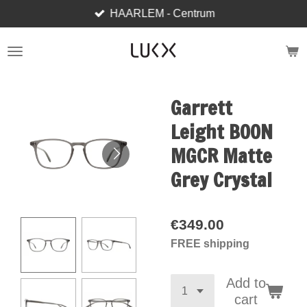
HAARLEM - Centrum
Skip
to
main
content
Garrett
Leight BOON
MGCR Matte
Grey Crystal
€349.00
FREE shipping
Add to
cart