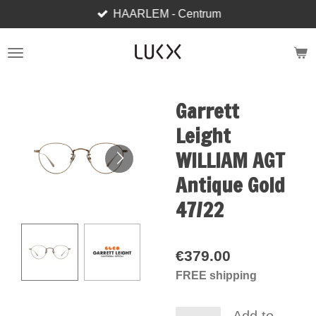
HAARLEM - Centrum
Skip
to
main
content
Garrett
Leight
WILLIAM AGT
Antique Gold
47/22
€379.00
FREE shipping