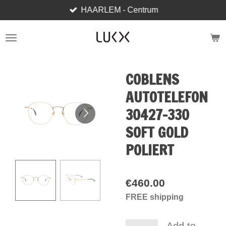
HAARLEM - Centrum
Skip
to
main
content
COBLENS
AUTOTELEFON
30427-330
SOFT GOLD
POLIERT
€460.00
FREE shipping