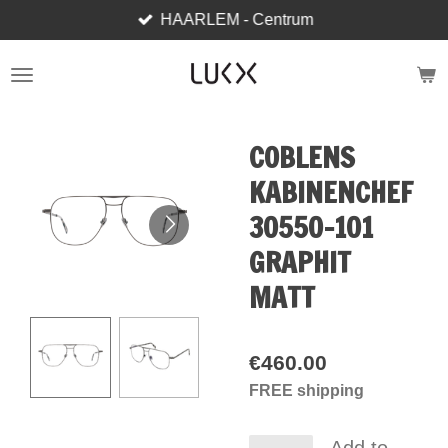
HAARLEM - Centrum
Skip
to
main
content
COBLENS
KABINENCHEF
30550-101
GRAPHIT
MATT
€460.00
FREE shipping