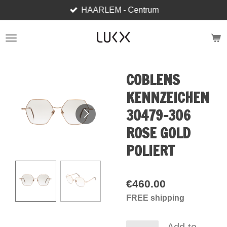
HAARLEM - Centrum
Skip
to
main
content
COBLENS
KENNZEICHEN
30479-306
ROSE GOLD
POLIERT
€460.00
FREE shipping