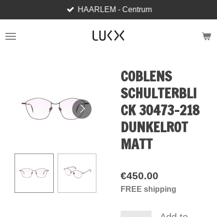
HAARLEM - Centrum
Skip
to
main
content
COBLENS
SCHULTERBLI
CK 30473-218
DUNKELROT
MATT
€450.00
FREE shipping