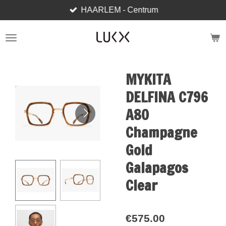
HAARLEM - Centrum
Skip
to
main
content
MYKITA
DELFINA C796
A80
Champagne
Gold
Galapagos
Clear
€575.00