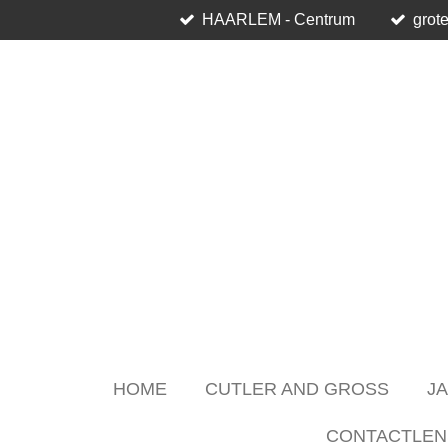
HAARLEM - Centrum
grote
Skip
to
main
content
HOME
CUTLER AND GROSS
J
CONTACTLEN