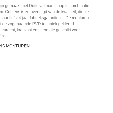
ijn gemaakt met Duits vakmanschap in combinatie
um. Coblens is zo overtuigd van de kwaliteit, die ze
maar liefst 4 jaar fabrieksgarantie zit. De monturen
et de zogenaamde PVD-techniek gekleurd.
leurecht, krasvast en uitermate geschikt voor
ën.
ENS MONTUREN