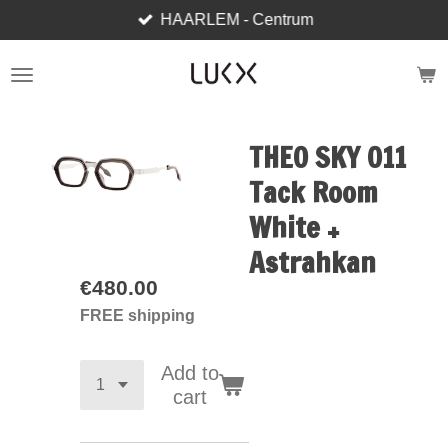
HAARLEM - Centrum
Skip
to
main
content
THEO SKY 011
Tack Room
White +
Astrahkan
€480.00
FREE shipping
Add to
cart