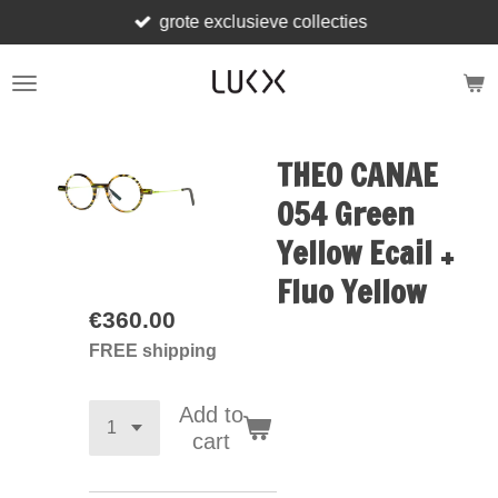
grote exclusieve collecties
Skip
to
main
content
THEO CANAE
054 Green
Yellow Ecail +
Fluo Yellow
€360.00
FREE shipping
Add to
cart