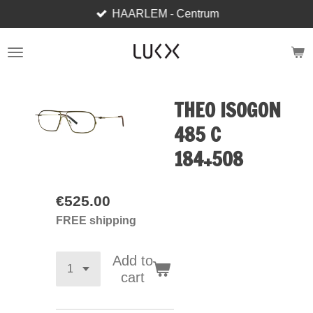
HAARLEM - Centrum
Skip
to
main
content
THEO ISOGON
485 C
184+508
€525.00
FREE shipping
Add to
cart