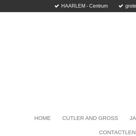
HAARLEM - Centrum
grote
Skip
to
main
content
HOME
CUTLER AND GROSS
J
CONTACTLEN