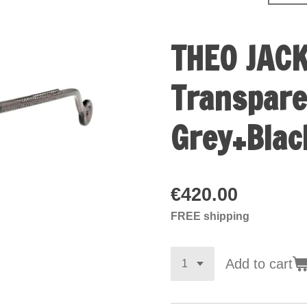
THEO JAC
Transpare
Grey+Blac
€420.00
FREE shipping
Add to cart