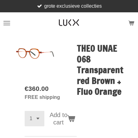
grote exclusieve collecties
Skip
to
main
content
THEO UNAE
068
Transparent
red Brown +
€360.00
Fluo Orange
FREE shipping
Add to
cart