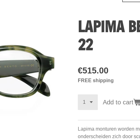
LAPIMA B
22
€515.00
FREE shipping
Add to cart
Lapima monturen worden met
onderscheiden zich door scul