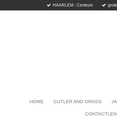
HAARLEM - Centrum
grote
Skip
to
main
content
HOME
CUTLER AND GROSS
J
CONTACTLEN