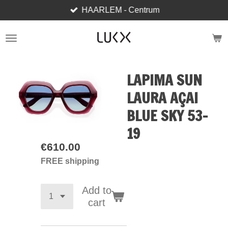
HAARLEM - Centrum
Skip
to
main
content
LAPIMA SUN
LAURA AÇAI
BLUE SKY 53-
19
€610.00
FREE shipping
Add to
cart