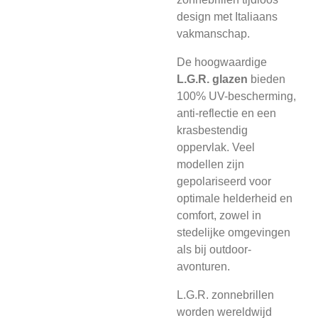
design met Italiaans
vakmanschap.
De hoogwaardige
L.G.R. glazen
bieden
100% UV-bescherming,
anti-reflectie en een
krasbestendig
oppervlak. Veel
modellen zijn
gepolariseerd voor
optimale helderheid en
comfort, zowel in
stedelijke omgevingen
als bij outdoor-
avonturen.
L.G.R. zonnebrillen
worden wereldwijd