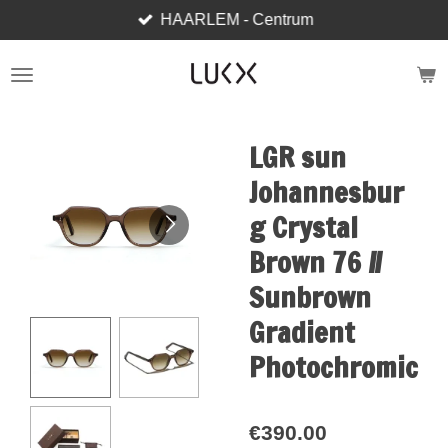
HAARLEM - Centrum
Skip
to
main
content
LGR sun
Johannesbur
g Crystal
Brown 76 //
Sunbrown
Gradient
Photochromic
€390.00