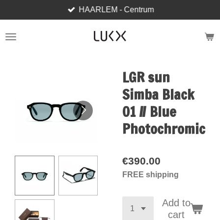
HAARLEM - Centrum
Skip
to
main
content
LGR sun
Simba Black
01 // Blue
Photochromic
€390.00
FREE shipping
Add to
cart