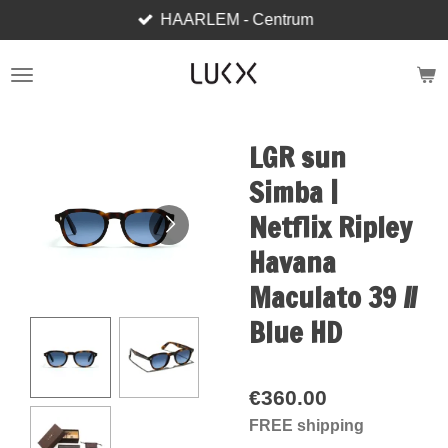
HAARLEM - Centrum
Skip
to
main
content
LGR sun
Simba |
Netflix Ripley
Havana
Maculato 39 //
Blue HD
€360.00
FREE shipping