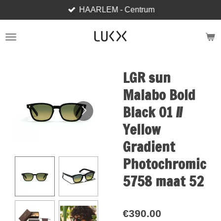
HAARLEM - Centrum
Skip
to
main
content
LGR sun
Malabo Bold
Black 01 //
Yellow
Gradient
Photochromic
5758 maat 52
€390.00