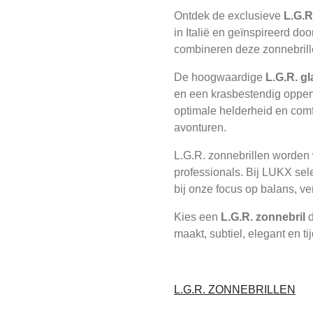
Ontdek de exclusieve
L.G.R
in Italië en geïnspireerd doo
combineren deze zonnebrille
De hoogwaardige
L.G.R. g
en een krasbestendig opperv
optimale helderheid en comfo
avonturen.
L.G.R. zonnebrillen worden 
professionals. Bij LUKX sel
bij onze focus op balans, ver
Kies een
L.G.R. zonnebril
d
maakt, subtiel, elegant en ti
L.G.R. ZONNEBRILLEN