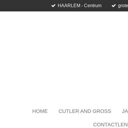
HAARLEM - Centrum
grote
Skip
to
main
content
HOME
CUTLER AND GROSS
J
CONTACTLEN