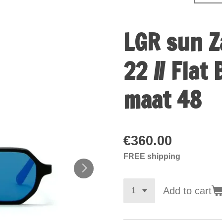
LGR sun Z
22 // Flat
maat 48
€360.00
FREE shipping
Add to cart