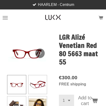
HAARLEM - Centrum
Skip
to
main
content
LGR Alizé
Venetian Red
80 5663 maat
55
€300.00
FREE shipping
Add to
cart