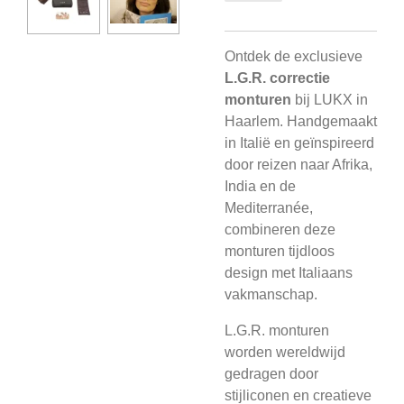
Ontdek de exclusieve
L.G.R. correctie
monturen
bij LUKX in
Haarlem. Handgemaakt
in Italië en geïnspireerd
door reizen naar Afrika,
India en de
Mediterranée,
combineren deze
monturen tijdloos
design met Italiaans
vakmanschap.
L.G.R. monturen
worden wereldwijd
gedragen door
stijliconen en creatieve