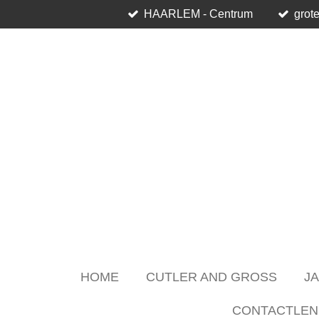
HAARLEM - Centrum
grote
Skip
to
main
content
HOME
CUTLER AND GROSS
J
CONTACTLEN