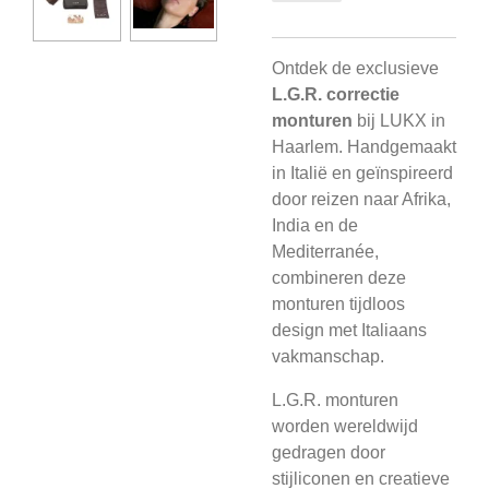
Ontdek de exclusieve
L.G.R. correctie
monturen
bij LUKX in
Haarlem. Handgemaakt
in Italië en geïnspireerd
door reizen naar Afrika,
India en de
Mediterranée,
combineren deze
monturen tijdloos
design met Italiaans
vakmanschap.
L.G.R. monturen
worden wereldwijd
gedragen door
stijliconen en creatieve