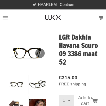
HAARLEM - Centrum
Skip
to
main
content
LGR Dakhla
Havana Scuro
09 3386 maat
52
€315.00
FREE shipping
Add to
cart