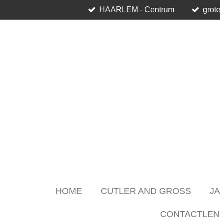
HAARLEM - Centrum
grote
Skip
to
main
content
HOME
CUTLER AND GROSS
J
CONTACTLEN