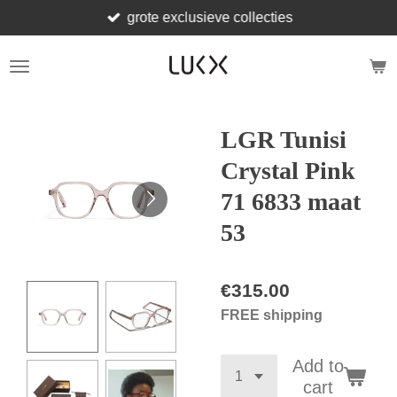
grote exclusieve collecties
Skip
to
main
content
LGR Tunisi
Crystal Pink
71 6833 maat
53
€315.00
FREE shipping
Add to
cart