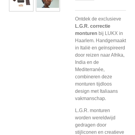
Ontdek de exclusieve
L.G.R. correctie
monturen
bij LUKX in
Haarlem. Handgemaakt
in Italië en geïnspireerd
door reizen naar Afrika,
India en de
Mediterranée,
combineren deze
monturen tijdloos
design met Italiaans
vakmanschap.
L.G.R. monturen
worden wereldwijd
gedragen door
stijliconen en creatieve