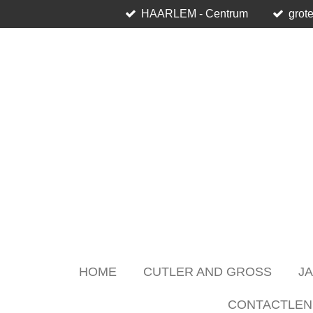
HAARLEM - Centrum
grote
Skip
to
main
content
HOME
CUTLER AND GROSS
J
CONTACTLEN