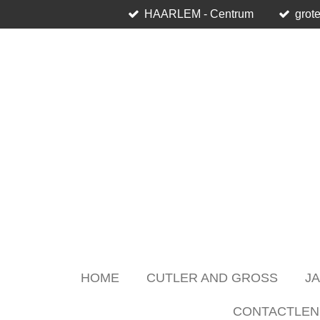
HAARLEM - Centrum
grote
Skip
to
main
content
HOME
CUTLER AND GROSS
J
CONTACTLEN