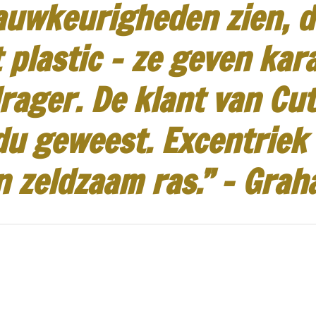
auwkeurigheden zien, d
 plastic - ze geven kar
rager.
De klant van Cut
idu geweest.
Excentriek
n zeldzaam ras.”
-
Grah