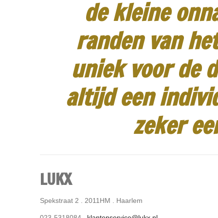
de kleine onn
randen van het
uniek voor de d
altijd een indiv
zeker ee
LUKX
Spekstraat 2 . 2011HM . Haarlem
023-5318084 .
klantenservice@lukx.nl