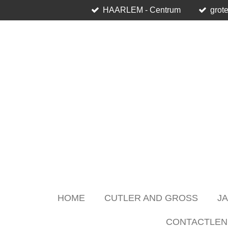
HAARLEM - Centrum
grote
Skip
to
main
content
HOME
CUTLER AND GROSS
J
CONTACTLEN