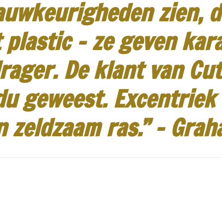
auwkeurigheden zien, d
 plastic - ze geven kar
rager.
De klant van Cut
idu geweest.
Excentriek
n zeldzaam ras.”
-
Grah