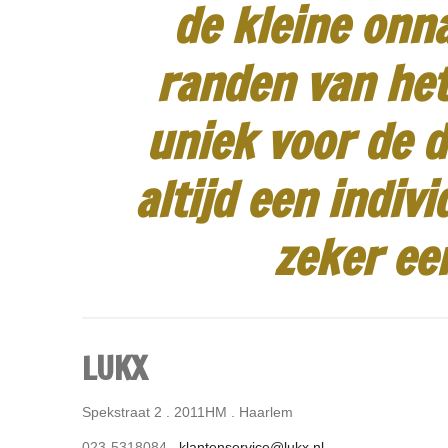
de kleine onn
randen van het
uniek voor de d
altijd een indiv
zeker ee
LUKX
Spekstraat 2 . 2011HM . Haarlem
023-5318084 .
klantenservice@lukx.nl