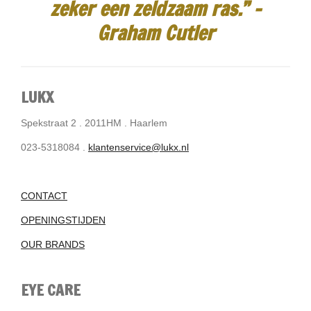
zeker een zeldzaam ras.”
-
Graham Cutler
LUKX
Spekstraat 2 . 2011HM . Haarlem
023-5318084 .
klantenservice@lukx.nl
CONTACT
OPENINGSTIJDEN
OUR BRANDS
EYE CARE