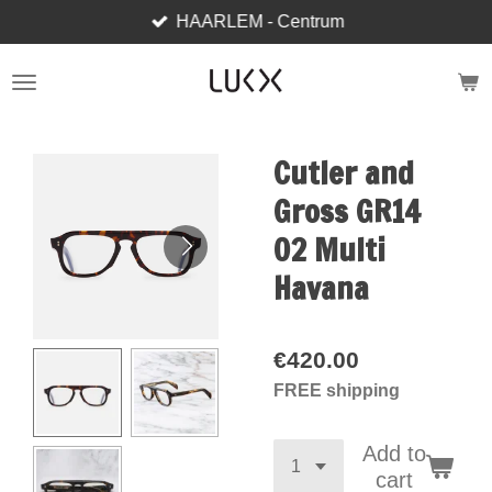
HAARLEM - Centrum
Skip
to
main
content
Cutler and
Gross GR14
02 Multi
Havana
€420.00
FREE shipping
Add to
cart