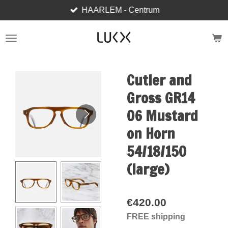
HAARLEM - Centrum
Skip
to
main
content
Cutler and
Gross GR14
06 Mustard
on Horn
54/18/150
(large)
€420.00
FREE shipping