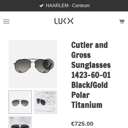
HAARLEM - Centrum
Skip
to
main
content
Cutler and
Gross
Sunglasses
1423-60-01
Black/Gold
Polar
Titanium
€725.00