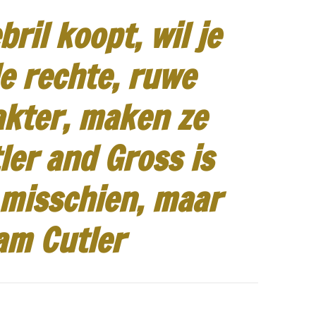
ril koopt, wil je
e rechte, ruwe
akter, maken ze
ler and Gross is
 misschien, maar
am Cutler