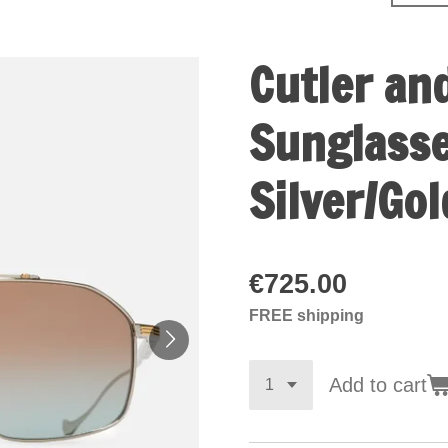
Cutler an
Sunglass
Silver/Go
€725.00
FREE shipping
Add to cart