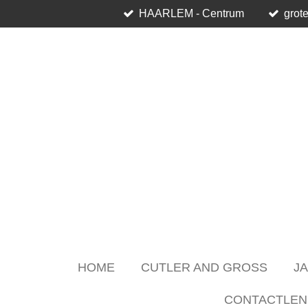
HAARLEM - Centrum
grote
Skip
to
main
content
HOME
CUTLER AND GROSS
J
CONTACTLEN