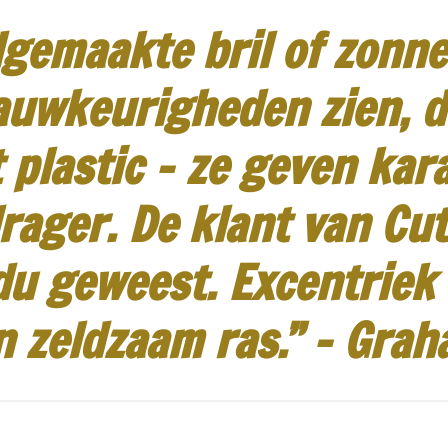
gemaakte bril of zonneb
auwkeurigheden zien, d
 plastic - ze geven kar
rager.
De klant van Cut
idu geweest.
Excentriek
n zeldzaam ras.”
-
Grah