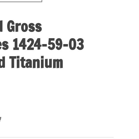
d Gross
es 1424-59-03
ld Titanium