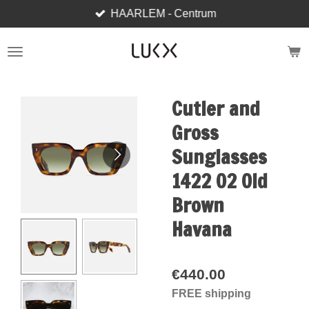
HAARLEM - Centrum
Skip
to
main
content
Cutler and
Gross
Sunglasses
1422 02 Old
Brown
Havana
€440.00
FREE shipping