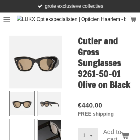
grote exclusieve collecties
Skip
to
main
content
Cutler and
Gross
Sunglasses
9261-50-01
Olive on Black
€440.00
FREE shipping
Add to
cart