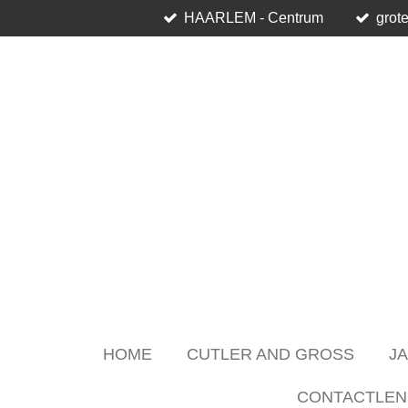
HAARLEM - Centrum
grote
Skip
to
main
content
HOME
CUTLER AND GROSS
J
CONTACTLEN