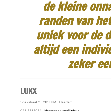
de kleine onn
randen van het
uniek voor de d
altijd een indiv
zeker ee
LUKX
Spekstraat 2 . 2011HM . Haarlem
023-5318084 .
klantenservice@lukx.nl