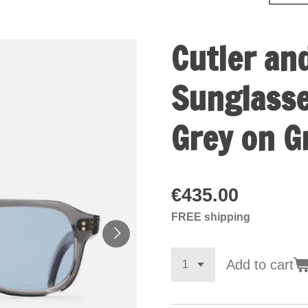
Cutler an
Sunglass
Grey on G
€435.00
FREE shipping
Add to cart