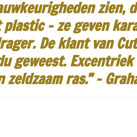
auwkeurigheden zien, d
 plastic - ze geven kar
rager.
De klant van Cut
idu geweest.
Excentriek
n zeldzaam ras.”
-
Grah