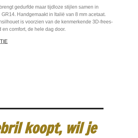
brengt gedurfde maar tijdloze stijlen samen in
de GR14. Handgemaakt in Italië van 8 mm acetaat.
nsilhouet is voorzien van de kenmerkende 3D-frees-
d en comfort, de hele dag door.
TIE
ril koopt, wil je