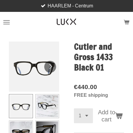
HAARLEM - Centrum
Skip
to
main
content
Cutler and
Gross 1433
Black 01
€440.00
FREE shipping
Add to
cart