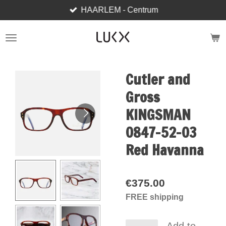
HAARLEM - Centrum
Skip
to
main
content
Cutler and
Gross
KINGSMAN
0847-52-03
Red Havanna
€375.00
FREE shipping