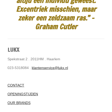
altijd een individu geweest.
Excentriek misschien, maar
zeker een zeldzaam ras.”
-
Graham Cutler
LUKX
Spekstraat 2 . 2011HM . Haarlem
023-5318084 .
klantenservice@lukx.nl
CONTACT
OPENINGSTIJDEN
OUR BRANDS