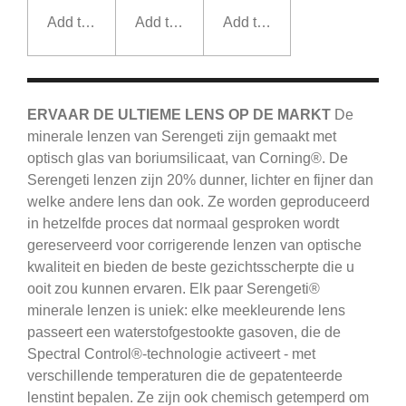
Add to cart
Add to cart
Add to cart
ERVAAR DE ULTIEME LENS OP DE MARKT
De
minerale lenzen van Serengeti zijn gemaakt met
optisch glas van boriumsilicaat, van Corning®.
De
Serengeti
lenzen zijn 20% dunner, lichter en fijner dan
welke andere lens dan ook.
Ze worden geproduceerd
in hetzelfde proces dat normaal gesproken wordt
gereserveerd voor corrigerende lenzen van optische
kwaliteit en bieden de beste gezichtsscherpte die u
ooit zou kunnen ervaren.
Elk paar Serengeti®
minerale lenzen is uniek: elke meekleurende lens
passeert een waterstofgestookte gasoven, die de
Spectral Control®-technologie activeert - met
verschillende temperaturen die de gepatenteerde
lenstint bepalen.
Ze zijn ook chemisch getemperd om