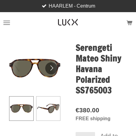
HAARLEM - Centrum
Skip
to
main
content
Serengeti
Mateo Shiny
Havana
Polarized
SS765003
€380.00
FREE shipping